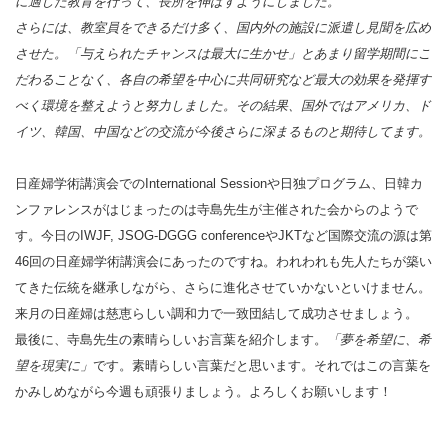
に適した教育を行って、長所を伸ばすようにしました。
さらには、教室員をできるだけ多く、国内外の施設に派遣し見聞を広め
させた。「与えられたチャンスは最大に生かせ」とあまり留学期間にこ
だわることなく、各自の希望を中心に共同研究など最大の効果を発揮す
べく環境を整えようと努力しました。その結果、国外ではアメリカ、ド
イツ、韓国、中国などの交流が今後さらに深まるものと期待してます。
日産婦学術講演会での
International Session
や日独プログラム、日韓カ
ンファレンスがはじまったのは寺島先生が主催された会からのようで
す。今日の
IWJF, JSOG-DGGG conference
や
JKT
など国際交流の源は第
46
回の日産婦学術講演会にあったのですね。われわれも先人たちが築い
てきた伝統を継承しながら、さらに進化させていかないといけません。
来月の日産婦は慈恵らしい調和力で一致団結して成功させましょう。
最後に、寺島先生の素晴らしいお言葉を紹介します。
「夢を希望に、希
望を現実に」
です。素晴らしい言葉だと思います。それではこの言葉を
かみしめながら今週も頑張りましょう。よろしくお願いします！