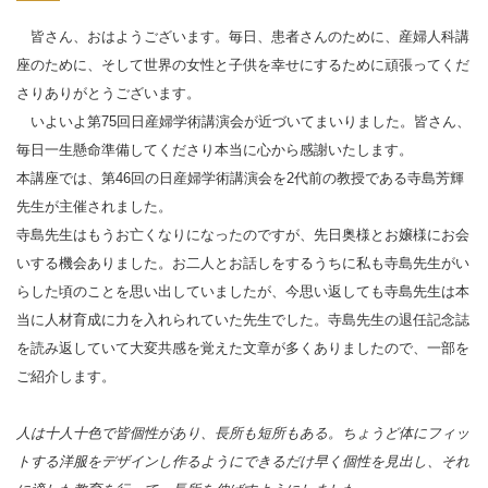
皆さん、おはようございます。毎日、患者さんのために、産婦人科講
座のために、そして世界の女性と子供を幸せにするために頑張ってくだ
さりありがとうございます。
いよいよ第
75
回日産婦学術講演会が近づいてまいりました。皆さん、
毎日一生懸命準備してくださり本当に心から感謝いたします。
本講座では、第
46
回の日産婦学術講演会を2代前の教授である寺島芳輝
先生が主催されました。
寺島先生はもうお亡くなりになったのですが、先日奥様とお嬢様にお会
いする機会ありました。お二人とお話しをするうちに私も寺島先生がい
らした頃のことを思い出していましたが、今思い返しても寺島先生は本
当に人材育成に力を入れられていた先生でした。寺島先生の退任記念誌
を読み返していて大変共感を覚えた文章が多くありましたので、一部を
ご紹介します。
人は十人十色で皆個性があり、長所も短所もある。ちょうど体にフィッ
トする洋服をデザインし作るようにできるだけ早く個性を見出し、それ