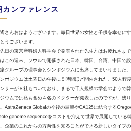
朝カンファレンス
皆さんおはようございます。毎日世界の女性と子供を幸せにす
とうございます。
先日の東京産科婦人科学会で発表された先生方はお疲れさまで
はこの週末、ソウルで開催された日本、韓国、台湾、中国で設
瘍グループの理事会とシンポジウムに出席してまいりました。
ンポジウムは土曜日の午後に５時間ほど開催された、
50
人程
ンサーが８社もついており、まるで千人規模の学会のようで韓
ジウムでは私も含め４名のドクターが発表したのですが、残り
。
AstraZeneca Global
の今後の展望や
CA125
に結合する
Orego
hole genome sequence
をコストを抑えて世界で展開している
、企業のこれからの方向性を知ることができる新しいタイプの