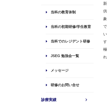
新
供
当科の教育体制
象
で
当科の初期研修/学生教育
い
当科でのレジデント研修
す
極
JSEG 勉強会一覧
れ
メッセージ
研修のお問い合せ
診療実績