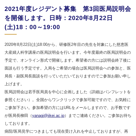
2021年度レジデント募集 第3回医局説明会
を開催します。日時：2020年8月22日
(土)18：00～19:00
2020年8月22日
(
土
)18:00
から、研修医
2
年目の先生を対象にした慈恵医
大産婦人科学講座の医局説明会を行います。今年度最終の医局説明会の
予定で、オンライン形式で開催します。希望者の方には説明会終了後に
面談も行う予定です。入局をご希望の場合は医局説明会への参加と、医
局長・副医局長面談を行っていただいておりますのでご参加お願い申し
上げます。
医局説明会は若手医局員を中心に企画しました（詳細はパンフレットを
参照ください）。全国からワンクリックで参加可能ですので、お気軽に
ご参加下さい。参加希望の方には
URL
をメールしますので、お手数です
が医局長柳田（
yanagi@jikei.ac.jp
）までご連絡ください。ご参加お待ち
しております。
病院/医局見学につきましても現在受け入れを中止しておりますが、再